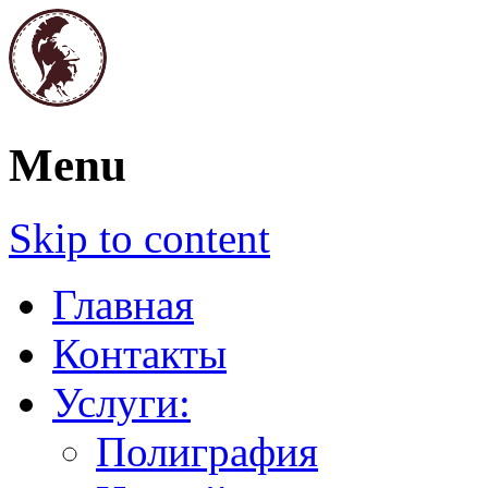
Полиграфия. Печати и штампы. Графич
Menu
Паллада
Skip to content
Главная
Контакты
Услуги:
Полиграфия