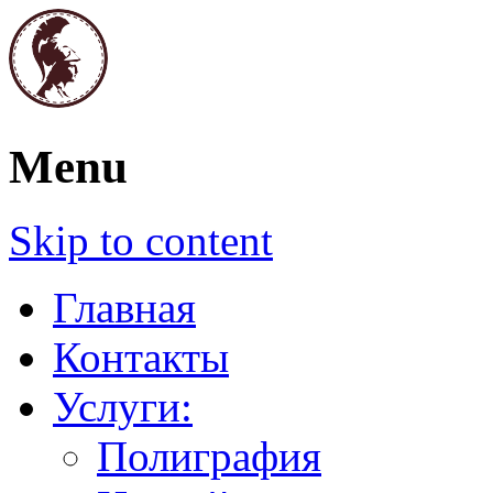
Полиграфия. Печати и штампы. Графич
Menu
Паллада
Skip to content
Главная
Контакты
Услуги:
Полиграфия