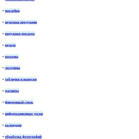
•
наклейки
•
печатная продукция
•
наружная реклама
•
печати
•
штампы
•
логотипы
•
таблички и вывески
•
магниты
•
фирменный стиль
•
информационные доски
•
календари
•
обработка фотографий