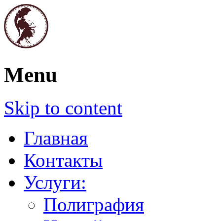
Полиграфия. Печати и штампы. Графич
Menu
Паллада
Skip to content
Главная
Контакты
Услуги:
Полиграфия