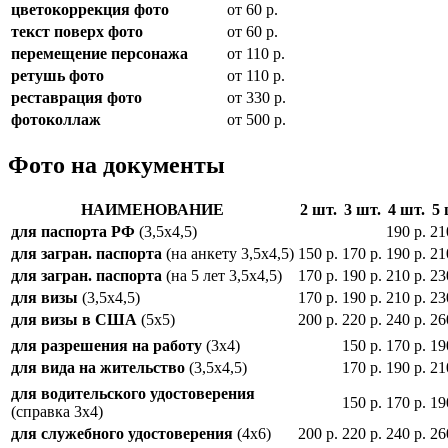
цветокоррекция фото
от 60 р.
текст поверх фото
от 60 р.
перемещение персонажа
от 110 р.
ретушь фото
от 110 р.
реставрация фото
от 330 р.
фотоколлаж
от 500 р.
Фото на документы
НАИМЕНОВАНИЕ
2 шт.
3 шт.
4 шт.
5 
для паспорта РФ
(3,5х4,5)
190 р.
21
для загран. паспорта
(на анкету 3,5х4,5)
150 р.
170 р.
190 р.
21
для загран. паспорта
(на 5 лет 3,5х4,5)
170 р.
190 р.
210 р.
23
для визы
(3,5х4,5)
170 р.
190 р.
210 р.
23
для визы в США
(5х5)
200 р.
220 р.
240 р.
26
для разрешения на работу
(3х4)
150 р.
170 р.
19
для вида на жительство
(3,5х4,5)
170 р.
190 р.
21
для водительского удостоверения
150 р.
170 р.
19
(справка 3х4)
для служебного удостоверения
(4х6)
200 р.
220 р.
240 р.
26