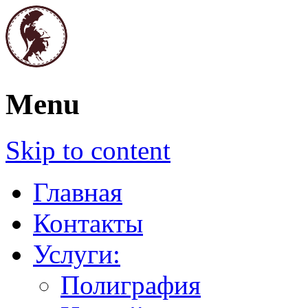
Полиграфия. Печати и штампы. Графич
Menu
Паллада
Skip to content
Главная
Контакты
Услуги:
Полиграфия