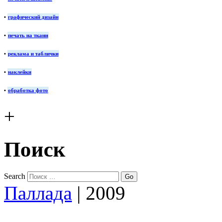
•
графический дизайн
•
печать на ткани
•
реклама и таблички
•
наклейки
•
обработка фото
+
Поиск
Search
Паллада
|
2009