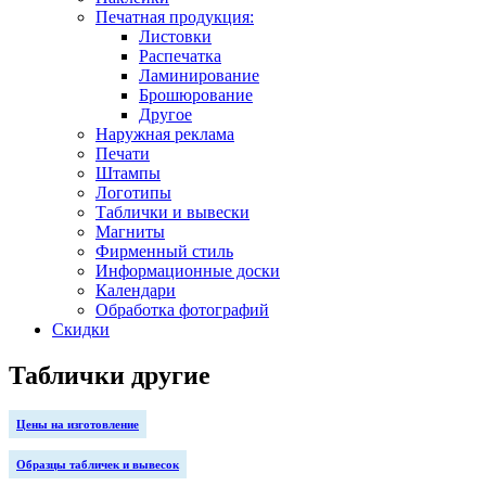
Печатная продукция:
Листовки
Распечатка
Ламинирование
Брошюрование
Другое
Наружная реклама
Печати
Штампы
Логотипы
Таблички и вывески
Магниты
Фирменный стиль
Информационные доски
Календари
Обработка фотографий
Скидки
Таблички другие
Цены на изготовление
Образцы табличек и вывесок