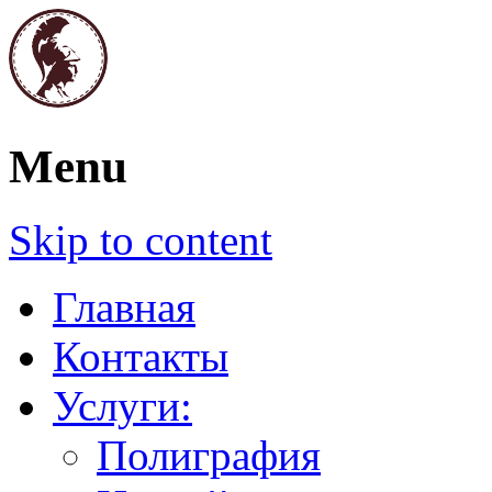
Полиграфия. Печати и штампы. Графич
Menu
Паллада
Skip to content
Главная
Контакты
Услуги:
Полиграфия